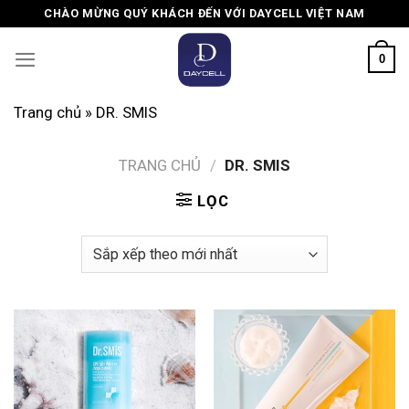
Skip
CHÀO MỪNG QUÝ KHÁCH ĐẾN VỚI DAYCELL VIỆT NAM
to
content
0
Trang chủ
»
DR. SMIS
TRANG CHỦ
/
DR. SMIS
LỌC