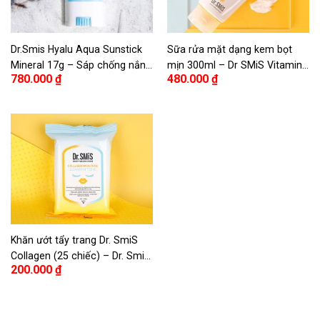
Dr.Smis Hyalu Aqua Sunstick
Sữa rửa mặt dạng kem bọt
Mineral 17g – Sáp chống nắng
mịn 300ml – Dr SMiS Vitamin
780.000
₫
480.000
₫
vật lý Dr.Smis Hyalu Aqua Sun
Capsule Cleansing Foam
Stick 17g
300ml
Khăn ướt tẩy trang Dr. SmiS
Collagen (25 chiếc) – Dr. SmiS
200.000
₫
Collagen Moisture Cleansing
Tissue 25 piece