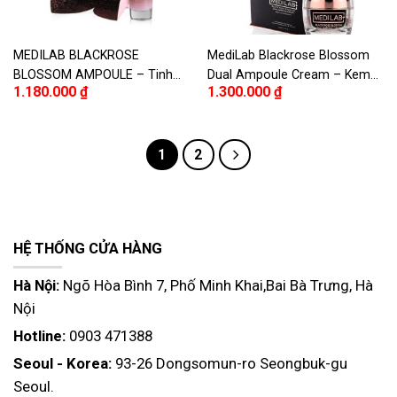
MEDILAB BLACKROSE
MediLab Blackrose Blossom
BLOSSOM AMPOULE – Tinh
Dual Ampoule Cream – Kem
1.180.000
₫
1.300.000
₫
chất dưỡng da hoa hồng đen
dưỡng cấp ẩm và chăm sóc
da chuyên sâu hoa hồng đen
1
2
HỆ THỐNG CỬA HÀNG
Hà Nội:
Ngõ Hòa Bình 7, Phố Minh Khai,Bai Bà Trưng, Hà
Nội
Hotline:
0903 471388
Seoul - Korea:
93-26 Dongsomun-ro Seongbuk-gu
Seoul.