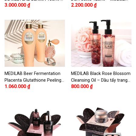
3.000.000
₫
2.200.000
₫
Medi Lab Derma Rejuvenation
Derma DCA Celite Body Cream
Recovery Repair Cream 100ml
120ml
MEDILAB Beer Fermentation
MEDILAB Black Rose Blossom
Placenta Glutathione Peeling
Cleansing Oil – Dầu tẩy trang
1.060.000
₫
800.000
₫
Body Wash 280ml – Sữa tắm
Black Rose Blossom MEDILAB
kích trắng bia lên men nhau
thai cừu MEDILAB 280ml