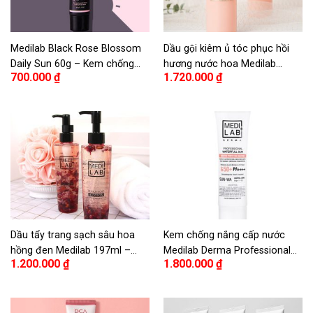
Medilab Black Rose Blossom
Dầu gội kiêm ủ tóc phục hồi
Daily Sun 60g – Kem chống
hương nước hoa Medilab
700.000
₫
1.720.000
₫
nắng Daycell Tinh chất Hoa
350ml – MEDILAB+ BLACK
Hồng Đen
ROSE TREATMENT PERFUME
SHAMPOO
Dầu tẩy trang sạch sâu hoa
Kem chống nắng cấp nước
hồng đen Medilab 197ml –
Medilab Derma Professional
1.200.000
₫
1.800.000
₫
Medilab Black Rose Blossom
50g – Medilab Derma
Deep Cleansing Oil 197ml
Professional Waterful Sun 50g