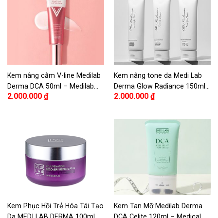
Kem nâng cằm V-line Medilab
Kem nâng tone da Medi Lab
Derma DCA 50ml – Medilab
Derma Glow Radiance 150ml
2.000.000
₫
2.000.000
₫
Derma DCA Double Chin V
– Medi Lab Derma Glow
Lifting Cream 50ml
Radiance Tone Up Cream
150ml
Kem Phục Hồi Trẻ Hóa Tái Tạo
Kem Tan Mỡ Medilab Derma
Da MEDI LAB DERMA 100ml –
DCA Celite 120ml – Medical