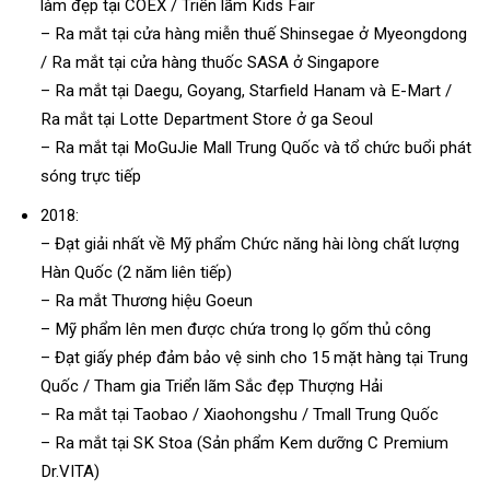
làm đẹp tại COEX / Triển lãm Kids Fair
– Ra mắt tại cửa hàng miễn thuế Shinsegae ở Myeongdong
/ Ra mắt tại cửa hàng thuốc SASA ở Singapore
– Ra mắt tại Daegu, Goyang, Starfield Hanam và E-Mart /
Ra mắt tại Lotte Department Store ở ga Seoul
– Ra mắt tại MoGuJie Mall Trung Quốc và tổ chức buổi phát
sóng trực tiếp
2018:
– Đạt giải nhất về Mỹ phẩm Chức năng hài lòng chất lượng
Hàn Quốc (2 năm liên tiếp)
– Ra mắt Thương hiệu Goeun
– Mỹ phẩm lên men được chứa trong lọ gốm thủ công
– Đạt giấy phép đảm bảo vệ sinh cho 15 mặt hàng tại Trung
Quốc / Tham gia Triển lãm Sắc đẹp Thượng Hải
– Ra mắt tại Taobao / Xiaohongshu / Tmall Trung Quốc
– Ra mắt tại SK Stoa (Sản phẩm Kem dưỡng C Premium
Dr.VITA)