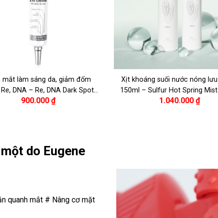
 mắt làm sáng da, giảm đốm
Xịt khoáng suối nước nóng lư
Re, DNA – Re, DNA Dark Spot
150ml – Sulfur Hot Spring Mis
900.000
₫
1.040.000
₫
hitening Eye Cream 30ml
 một do Eugene
ăn quanh mắt # Nâng cơ mặt