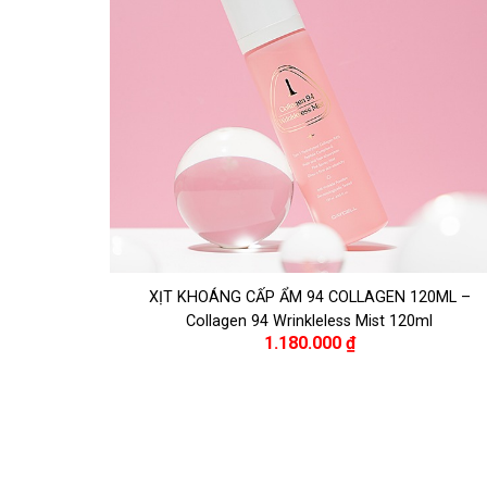
XỊT KHOÁNG CẤP ẨM 94 COLLAGEN 120ML –
Collagen 94 Wrinkleless Mist 120ml
1.180.000
₫