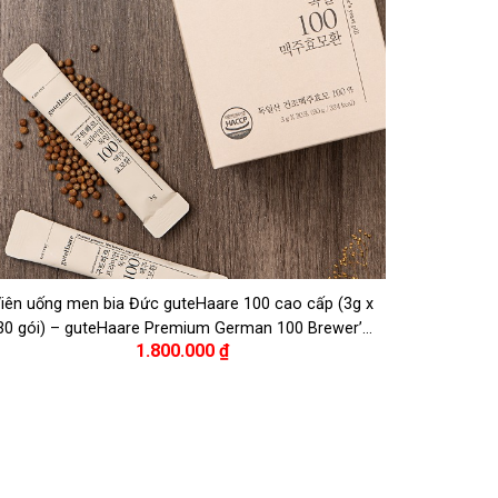
iên uống men bia Đức guteHaare 100 cao cấp (3g x
30 gói) – guteHaare Premium German 100 Brewer’s
1.800.000
₫
Yeast Pills (3g x 30 packets)