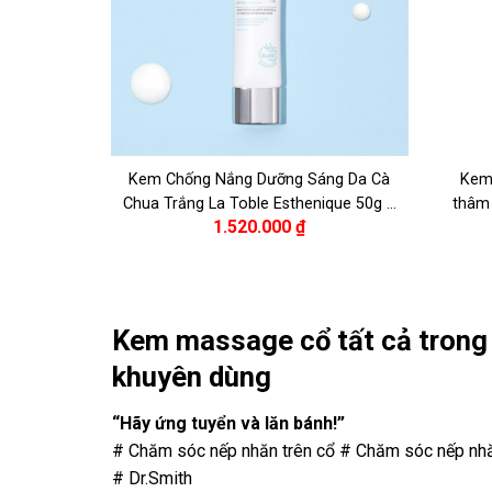
Kem Chống Nắng Dưỡng Sáng Da Cà
Kem
Chua Trắng La Toble Esthenique 50g –
thâm 
1.520.000
₫
Esthenique La Toble Brightening Sun
W
50g
Kem massage cổ tất cả trong
khuyên dùng
“Hãy ứng tuyển và lăn bánh!”
# Chăm sóc nếp nhăn trên cổ # Chăm sóc nếp nh
# Dr.Smith