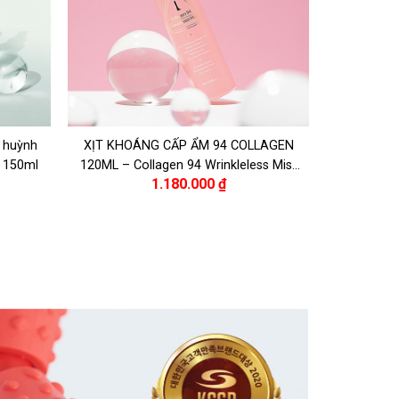
u huỳnh
XỊT KHOÁNG CẤP ẨM 94 COLLAGEN
t 150ml
120ML – Collagen 94 Wrinkleless Mist
1.180.000
₫
120ml