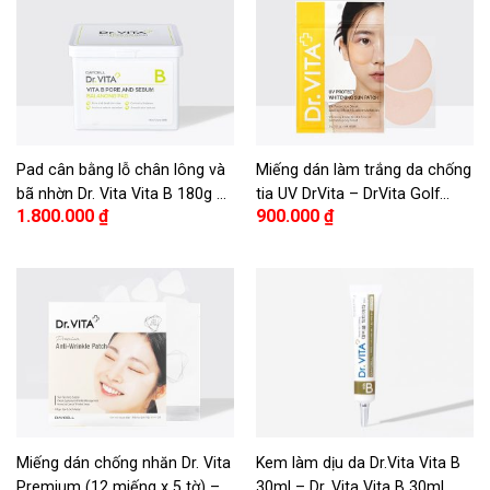
Pad cân bằng lỗ chân lông và
Miếng dán làm trắng da chống
bã nhờn Dr. Vita Vita B 180g –
tia UV DrVita – DrVita Golf
1.800.000
₫
900.000
₫
Dr. Vita Vita B Pore and
Patch
Sebum Balancing Pad 180g
Miếng dán chống nhăn Dr. Vita
Kem làm dịu da Dr.Vita Vita B
Premium (12 miếng x 5 tờ) –
30ml – Dr. Vita Vita B 30ml