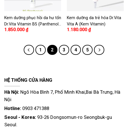
Kem dưỡng phục hồi da hư tổn
Kem dưỡng da trẻ hóa Dr.Vita
Dr.Vita Vitamin B5 (Panthenol)
Vita A (Kem Vitamin)
1.850.000
₫
1.180.000
₫
– Dr. Vita Pore Cream
(Premium Vita B Cream)
1
2
3
4
5
HỆ THỐNG CỬA HÀNG
Hà Nội:
Ngõ Hòa Bình 7, Phố Minh Khai,Bai Bà Trưng, Hà
Nội
Hotline:
0903 471388
Seoul - Korea:
93-26 Dongsomun-ro Seongbuk-gu
Seoul.