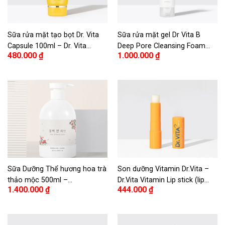
Sữa rửa mặt tạo bọt Dr. Vita
Sữa rửa mặt gel Dr Vita B
Capsule 100ml – Dr. Vita
Deep Pore Cleansing Foam
480.000
₫
1.000.000
₫
Capsule Cleansing Foam
100ml
100ml
Sữa Dưỡng Thể hương hoa trà
Son dưỡng Vitamin Dr.Vita –
thảo mộc 500ml –
Dr.Vita Vitamin Lip stick (lip
1.400.000
₫
444.000
₫
Rendezvous Camellia Herb
balm)
Body Lotion 500ml