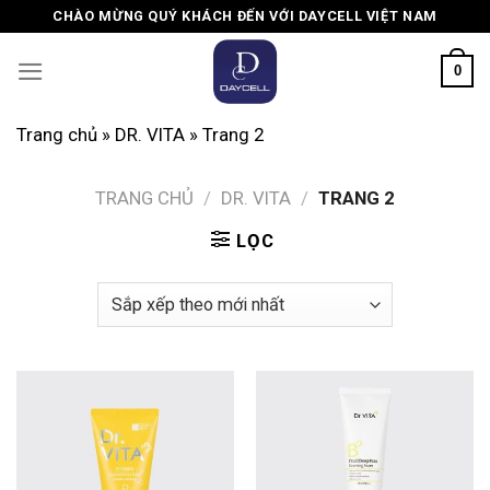
Skip
CHÀO MỪNG QUÝ KHÁCH ĐẾN VỚI DAYCELL VIỆT NAM
to
content
0
Trang chủ
»
DR. VITA
»
Trang 2
TRANG CHỦ
/
DR. VITA
/
TRANG 2
LỌC