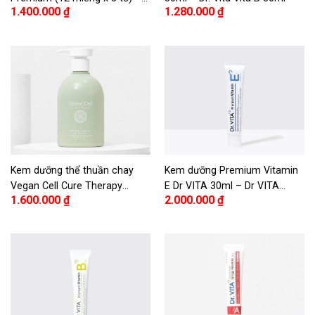
1.400.000
₫
1.280.000
₫
Dr. Vita Premium Anti-Wrinkle
Patch (12 x 5 sheets)
Kem dưỡng thể thuần chay
Kem dưỡng Premium Vitamin
Vegan Cell Cure Therapy
E Dr VITA 30ml – Dr VITA
1.600.000
₫
2.000.000
₫
300ml – Vegan Cell Cure
Premium Vita E Cream 30ml
Therapy Comforting Body
Moisturizer 300ml