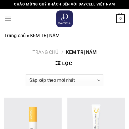
Skip
CHÀO MỪNG QUÝ KHÁCH ĐẾN VỚI DAYCELL VIỆT NAM
to
content
0
Trang chủ
»
KEM TRỊ NÁM
TRANG CHỦ
/
KEM TRỊ NÁM
LỌC