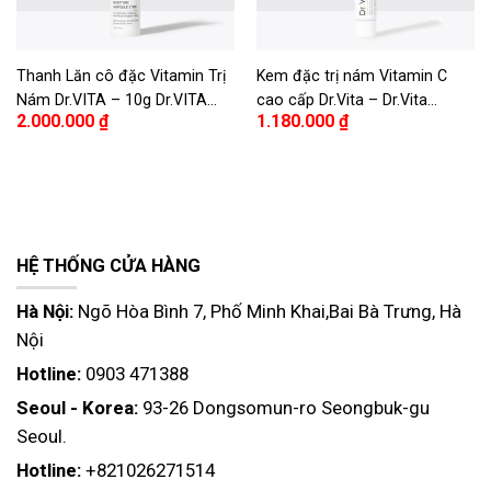
Thanh Lăn cô đặc Vitamin Trị
Kem đặc trị nám Vitamin C
Nám Dr.VITA – 10g Dr.VITA
cao cấp Dr.Vita – Dr.Vita
2.000.000
₫
1.180.000
₫
Vitamin Moisture Ampoule
Premium Vitamin C Cream
Stick 10g
HỆ THỐNG CỬA HÀNG
Hà Nội:
Ngõ Hòa Bình 7, Phố Minh Khai,Bai Bà Trưng, Hà
Nội
Hotline:
0903 471388
Seoul - Korea:
93-26 Dongsomun-ro Seongbuk-gu
Seoul.
Hotline:
+821026271514