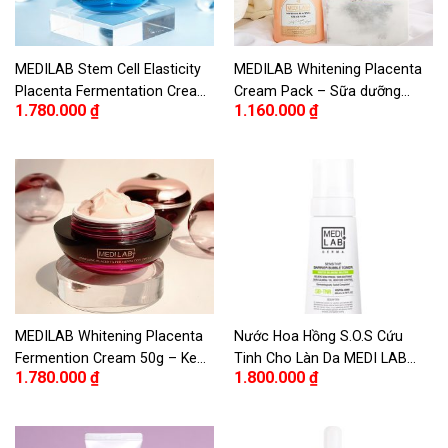
MEDILAB Stem Cell Elasticity
MEDILAB Whitening Placenta
Placenta Fermentation Cream
Cream Pack – Sữa dưỡng
1.780.000
₫
1.160.000
₫
– Kem dưỡng lên men nhau
body nhau thai cừu
thai tăng độ đàn hồi tế bào
gốc MEDILAB
MEDILAB Whitening Placenta
Nước Hoa Hồng S.O.S Cứu
Fermention Cream 50g – Kem
Tinh Cho Làn Da MEDI LAB
1.780.000
₫
1.800.000
₫
dưỡng lên men nhau thai cừu
DERMA SENSITIVE BARRIER
làm trắng da MEDILAB
200ML