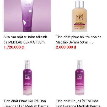
Sữa rửa mặt trị nám tái sinh
Tinh chất phục hồi trẻ hóa da
da MEDILAB DERMA 100ml
Medilab Derma 50ml –
1.720.000
₫
2.600.000
₫
Medilab Derma Rejuvenation
Recovery Ampoule 50ml
Tinh chất Phục Hồi Trẻ Hóa
Tinh chất Phục Hồi Trẻ Hóa
Essence Fluid Medilab Derma
First Essence Medilab Derma