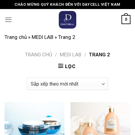
Skip
CHÀO MỪNG QUÝ KHÁCH ĐẾN VỚI DAYCELL VIỆT NAM
to
content
0
Trang chủ
»
MEDI LAB
»
Trang 2
TRANG CHỦ
/
MEDI LAB
/
TRANG 2
LỌC