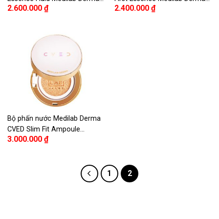
2.600.000
₫
2.400.000
₫
130ml – Medilab Derma
130ml – Medilab Derma
Rejuvenation Recovery
Rejuvenation Recovery First
Essence Fluid 130ml
Essence 130ml
Bộ phấn nước Medilab Derma
CVED Slim Fit Ampoule
3.000.000
₫
Cushion – Medilab Derma
CVED Slim Fit Ampoule
Cushion Set
1
2