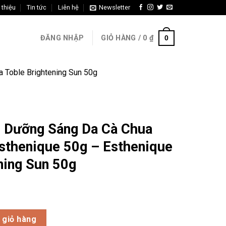
 thiệu
Tin tức
Liên hệ
Newsletter
0
ĐĂNG NHẬP
GIỎ HÀNG /
0
₫
 Toble Brightening Sun 50g
 Dưỡng Sáng Da Cà Chua
Esthenique 50g – Esthenique
ning Sun 50g
a Cà Chua Trắng La Toble Esthenique 50g – Esthenique La Tob
 giỏ hàng