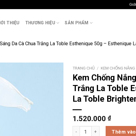
Giới
M
IỚI THIỆU
THƯƠNG HIỆU
SẢN PHẨM
ng Da Cà Chua Trắng La Toble Esthenique 50g – Esthenique La
TRANG CHỦ
/
KEM CHỐNG NẮNG
Kem Chống Nắng
Trắng La Toble 
La Toble Brighte
1.520.000
₫
Kem Chống Nắng Dưỡng Sáng D
Thêm vào