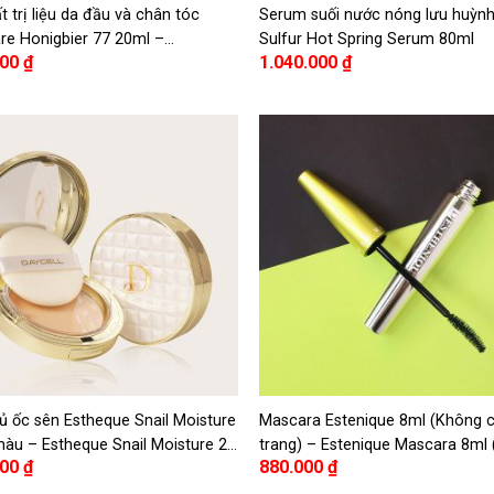
t trị liệu da đầu và chân tóc
Serum suối nước nóng lưu huỳn
re Honigbier 77 20ml –
Sulfur Hot Spring Serum 80ml
000
₫
1.040.000
₫
re Honigbier 77 Scalp & Root
 Ampoule 20ml
ủ ốc sên Estheque Snail Moisture
Mascara Estenique 8ml (Không c
màu – Estheque Snail Moisture 2
trang) – Estenique Mascara 8ml
000
₫
880.000
₫
t, 2 types, choose 1
Remover)