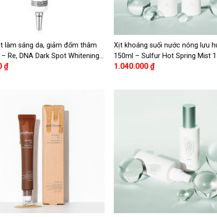
 làm sáng da, giảm đốm thâm
Xịt khoáng suối nước nóng lưu 
 – Re, DNA Dark Spot Whitening
150ml – Sulfur Hot Spring Mist 
0
₫
1.040.000
₫
am 30ml