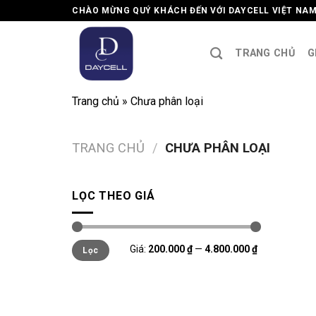
Skip
CHÀO MỪNG QUÝ KHÁCH ĐẾN VỚI DAYCELL VIỆT NA
to
content
TRANG CHỦ
G
Trang chủ
»
Chưa phân loại
TRANG CHỦ
/
CHƯA PHÂN LOẠI
LỌC THEO GIÁ
Giá
Giá
Giá:
200.000 ₫
—
4.800.000 ₫
Lọc
tối
tối
thiểu
đa