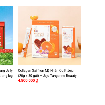
eng Jelly
Collagen Saffron Mỹ Nhân Quýt Jeju
Long leg
(20g x 30 gói) – Jeju Tangerine Beauty
4.800.000
₫
Saffron Collagen