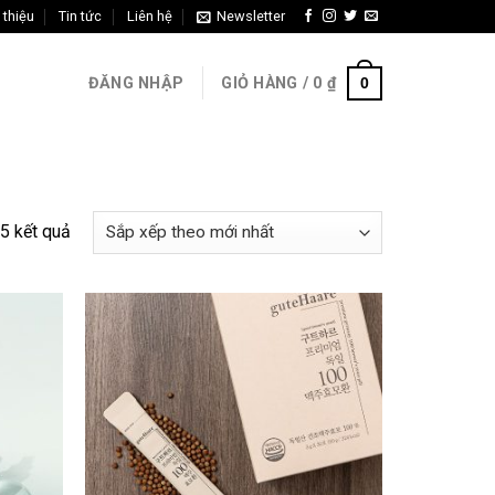
 thiệu
Tin tức
Liên hệ
Newsletter
0
ĐĂNG NHẬP
GIỎ HÀNG /
0
₫
5 kết quả