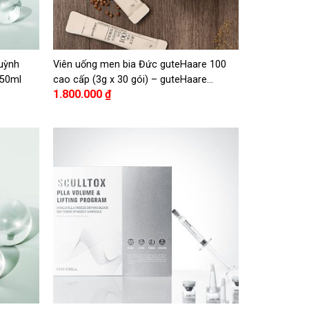
huỳnh
Viên uống men bia Đức guteHaare 100
150ml
cao cấp (3g x 30 gói) – guteHaare
1.800.000
₫
Premium German 100 Brewer’s Yeast
Pills (3g x 30 packets)