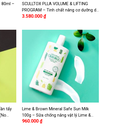
h 80ml –
SCULLTOX PLLA VOLUME & LIFTING
PROGRAM – Tinh chất nâng cơ dưỡng da
3.580.000
₫
SCULLTOX PLLA VOLUME
ần tẩy
Lime & Brown Mineral Safe Sun Milk
 (No
100g – Sữa chống nắng vật lý Lime &
960.000
₫
Brown 100g