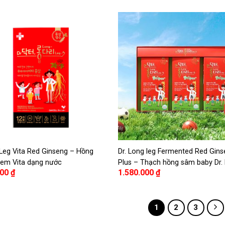
 Leg Vita Red Ginseng – Hồng
Dr. Long leg Fermented Red Gins
 em Vita dạng nước
Plus – Thạch hồng sâm baby Dr. 
000
₫
1.580.000
₫
1
2
3