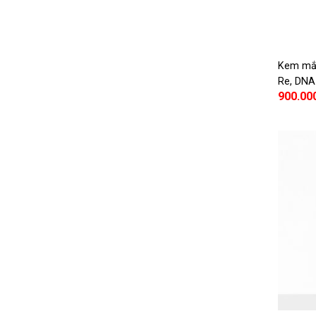
Kem mắt
Re, DNA
900.00
Eye Cre