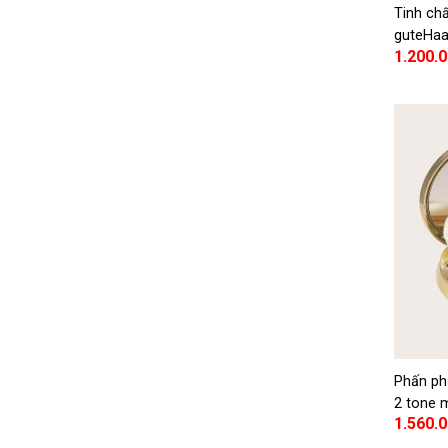
Tinh chấ
guteHaa
1.200.
guteHaa
Therapy
Phấn ph
2 tone 
1.560.
Way Pac