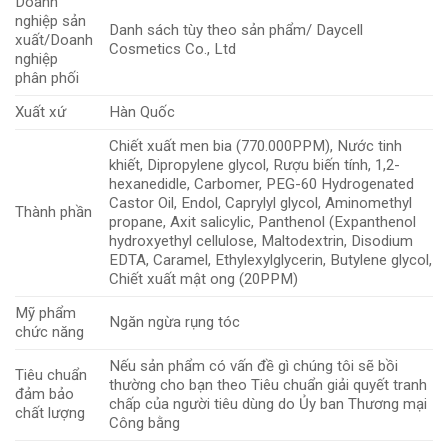
Doanh
nghiệp sản
Danh sách tùy theo sản phẩm/ Daycell
xuất/Doanh
Cosmetics Co., Ltd
nghiệp
phân phối
Xuất xứ
Hàn Quốc
Chiết xuất men bia (770.000PPM), Nước tinh
khiết, Dipropylene glycol, Rượu biến tính, 1,2-
hexanedidle, Carbomer, PEG-60 Hydrogenated
Castor Oil, Endol, Caprylyl glycol, Aminomethyl
Thành phần
propane, Axit salicylic, Panthenol (Expanthenol
hydroxyethyl cellulose, Maltodextrin, Disodium
EDTA, Caramel, Ethylexylglycerin, Butylene glycol,
Chiết xuất mật ong (20PPM)
Mỹ phẩm
Ngăn ngừa rụng tóc
chức năng
Nếu sản phẩm có vấn đề gì chúng tôi sẽ bồi
Tiêu chuẩn
thường cho bạn theo Tiêu chuẩn giải quyết tranh
đảm bảo
chấp của người tiêu dùng do Ủy ban Thương mại
chất lượng
Công bằng