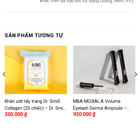
khác trên da sau khi sử dụng (sưng, viêm, v.v.).
SẢN PHẨM TƯƠNG TỰ
Khăn ướt tẩy trang Dr. SmiS
MBA MO.BAL.A Volume
Collagen (25 chiếc) – Dr. SmiS
Eyelash Derma Ampoule –
200.000
₫
920.000
₫
Collagen Moisture Cleansing
Tinh chất dưỡng mi MBA
Tissue 25 piece
MO.BAL.A