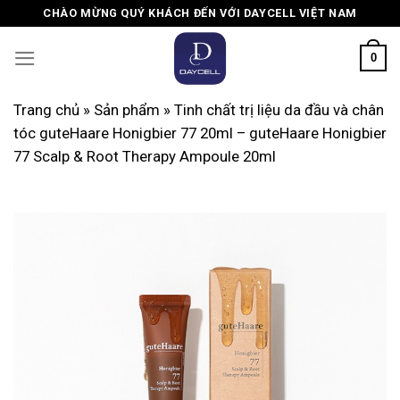
Skip
CHÀO MỪNG QUÝ KHÁCH ĐẾN VỚI DAYCELL VIỆT NAM
to
content
0
Trang chủ
»
Sản phẩm
»
Tinh chất trị liệu da đầu và chân
tóc guteHaare Honigbier 77 20ml – guteHaare Honigbier
77 Scalp & Root Therapy Ampoule 20ml