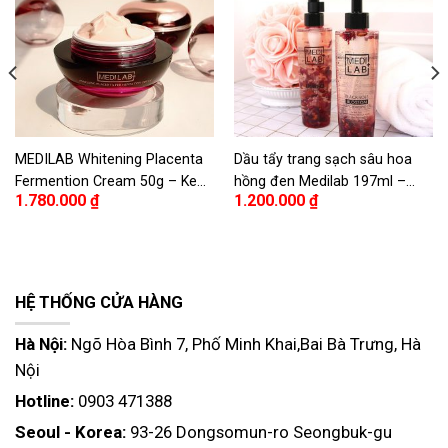
MEDILAB Whitening Placenta
Dầu tẩy trang sạch sâu hoa
Fermention Cream 50g – Kem
hồng đen Medilab 197ml –
1.780.000
₫
1.200.000
₫
dưỡng lên men nhau thai cừu
Medilab Black Rose Blossom
làm trắng da MEDILAB
Deep Cleansing Oil 197ml
HỆ THỐNG CỬA HÀNG
Hà Nội:
Ngõ Hòa Bình 7, Phố Minh Khai,Bai Bà Trưng, Hà
Nội
Hotline:
0903 471388
Seoul - Korea:
93-26 Dongsomun-ro Seongbuk-gu