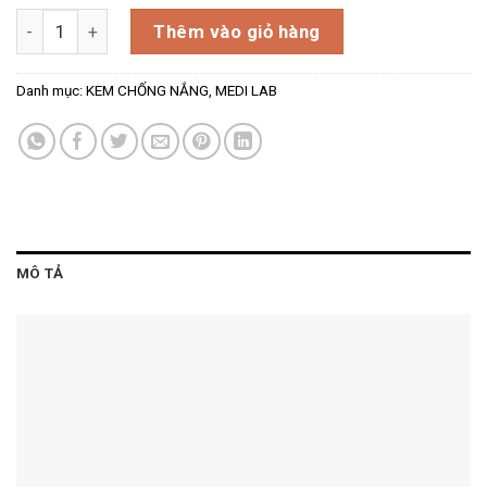
Kem chống nắng cấp nước Medilab Derma Professional 50g –
Thêm vào giỏ hàng
Danh mục:
KEM CHỐNG NẮNG
,
MEDI LAB
MÔ TẢ