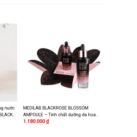
ơng nước
MEDILAB BLACKROSE BLOSSOM
 BLACK
AMPOULE – Tinh chất dưỡng da hoa
1.180.000
₫
HAMPOO
hồng đen