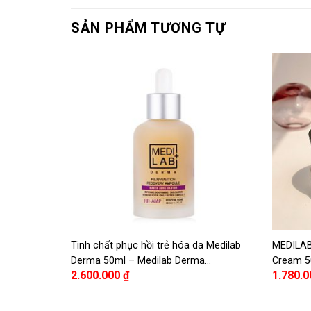
SẢN PHẨM TƯƠNG TỰ
 Derma Glow
Tinh chất phục hồi trẻ hóa da Medilab
MEDILAB
 Derma Glow
Derma 50ml – Medilab Derma
Cream 5
2.600.000
₫
1.780.
0ml
Rejuvenation Recovery Ampoule 50ml
thai cừu