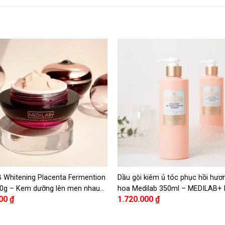
 Whitening Placenta Fermention
Dầu gội kiêm ủ tóc phục hồi hư
0g – Kem dưỡng lên men nhau
hoa Medilab 350ml – MEDILAB+
000
₫
1.720.000
₫
 làm trắng da MEDILAB
ROSE TREATMENT PERFUME S