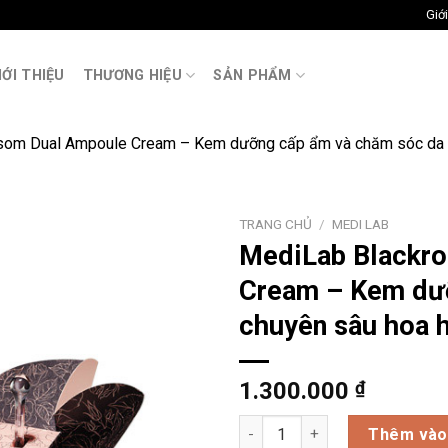
Giới
M
IỚI THIỆU
THƯƠNG HIỆU
SẢN PHẨM
som Dual Ampoule Cream – Kem dưỡng cấp ẩm và chăm sóc da 
TRANG CHỦ
/
MEDI LAB
MediLab Blackr
Cream – Kem dư
chuyên sâu hoa 
1.300.000
₫
MediLab Blackrose Blossom D
Thêm vào