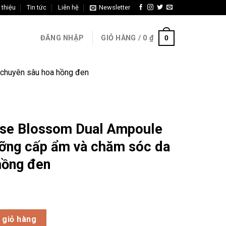
 thiệu
Tin tức
Liên hệ
Newsletter
0
ĐĂNG NHẬP
GIỎ HÀNG /
0
₫
chuyên sâu hoa hồng đen
ose Blossom Dual Ampoule
ỡng cấp ẩm và chăm sóc da
hồng đen
ual Ampoule Cream – Kem dưỡng cấp ẩm và chăm sóc da chuyên
 giỏ hàng