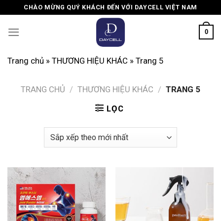
Skip
CHÀO MỪNG QUÝ KHÁCH ĐẾN VỚI DAYCELL VIỆT NAM
to
content
0
Trang chủ
»
THƯƠNG HIỆU KHÁC
»
Trang 5
TRANG CHỦ
/
THƯƠNG HIỆU KHÁC
/
TRANG 5
LỌC