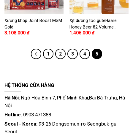
Xương khớp Joint Boost MSM
Xịt dưỡng tóc guteHaare
Gold
Honey Beer 82 Volume
3.108.000
₫
1.406.000
₫
Therapy Cream Hair Mist
200ml
1
2
3
4
5
HỆ THỐNG CỬA HÀNG
Hà Nội:
Ngõ Hòa Bình 7, Phố Minh Khai,Bai Bà Trưng, Hà
Nội
Hotline:
0903 471388
Seoul - Korea:
93-26 Dongsomun-ro Seongbuk-gu
Seoul.