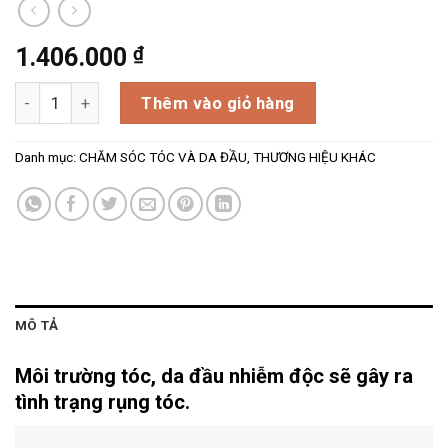
₫
1.406.000
Xịt dưỡng tóc guteHaare Honey Beer 82 Volume Therapy Cre
Thêm vào giỏ hàng
Danh mục:
CHĂM SÓC TÓC VÀ DA ĐẦU
,
THƯƠNG HIỆU KHÁC
MÔ TẢ
Môi trường tóc, da đầu nhiễm độc sẽ gây ra
tình trạng rụng tóc.