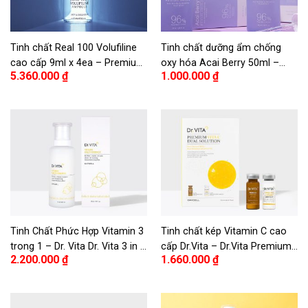
Tinh chất Real 100 Volufiline
Tinh chất dưỡng ẩm chống
cao cấp 9ml x 4ea – Premium
oxy hóa Acai Berry 50ml –
5.360.000
₫
1.000.000
₫
Real 100 Volufiline Ampoule
Acai Berry Antioxidant
9ml x 4ea
Moisture Ampoule 50ml
Tinh Chất Phức Hợp Vitamin 3
Tinh chất kép Vitamin C cao
trong 1 – Dr. Vita Dr. Vita 3 in 1
cấp Dr.Vita – Dr.Vita Premium
2.200.000
₫
1.660.000
₫
Vitamin Multi Essence
C Dual Solution