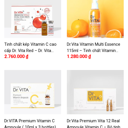
Tinh chất kép Vitamin C cao
Dr.Vita Vitamin Multi Essence
cấp Dr. Vita Red – Dr. Vita
115ml – Tinh chất Vitamin
2.760.000
₫
1.280.000
₫
Premium Vita C Dual Solution
Essence Multi Dr.Vita 115ml
Red
Dr.VITA Premium Vitamin C
Dr.Vita Premium Vita 12 Real
Ampoule ( 10ml x 3 bottles) –
Ampoule Vitamin C – Bộ tinh