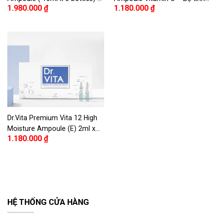
1.980.000
₫
1.180.000
₫
Ampoule Dr.VITA Vitamin C
chất Dr.Vita Premium 12 Real
nguyên chất cao cấp (10ml x
Ampoule Vitamin C
3 lọ)
(10ốngx2ml)
Dr.Vita Premium Vita 12 High
Moisture Ampoule (E) 2ml x
1.180.000
₫
10ea – Bộ tinh chất Dr.Vita
Premium Vita 12 High
Moisture Ampoule E (2ml x 10
ống)
HỆ THỐNG CỬA HÀNG