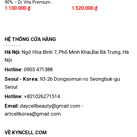
90% – Dr Vita Premium
1.100.000
₫
1.520.000
₫
Collagen & Vitamin Capsule
Cream 50ml
HỆ THỐNG CỬA HÀNG
Hà Nội:
Ngõ Hòa Bình 7, Phố Minh Khai,Bai Bà Trưng, Hà
Nội
Hotline:
0903 471388
Seoul - Korea:
93-26 Dongsomun-ro Seongbuk-gu
Seoul.
Hotline:
+821026271514
Email:
daycellbeauty@gmail.com
-
artcellkorea@gmail.com
VỀ KYNCELL.COM