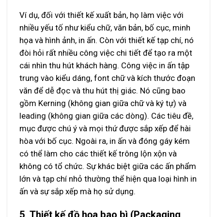
Ví dụ, đối với thiết kế xuất bản, họ làm việc với
nhiều yếu tố như kiểu chữ, văn bản, bố cục, minh
họa và hình ảnh, in ấn. Còn với thiết kế tạp chí, nó
đòi hỏi rất nhiều công việc chi tiết để tạo ra một
cái nhìn thu hút khách hàng. Công việc in ấn tập
trung vào kiểu dáng, font chữ và kích thước đoạn
văn để dễ đọc và thu hút thị giác. Nó cũng bao
gồm Kerning (không gian giữa chữ và ký tự) và
leading (không gian giữa các dòng). Các tiêu đề,
mục được chú ý và mọi thứ được sắp xếp để hài
hòa với bố cục. Ngoài ra, in ấn và đóng gáy kém
có thể làm cho các thiết kế trông lộn xộn và
không có tổ chức. Sự khác biệt giữa các ấn phẩm
lớn và tạp chí nhỏ thường thể hiện qua loại hình in
ấn và sự sắp xếp mà họ sử dụng.
5, Thiết kế đồ họa bao bì (Packaging