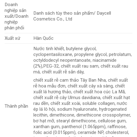
Doanh
nghiệp sản
Danh sách tùy theo sản phẩm/ Daycell
xuất/Doanh
Cosmetics Co., Ltd
nghiệp
phân phối
Xuất xứ
Hàn Quốc
Nước tinh khiết, butylene glycol,
cyclopentasiloxane, propylene glycol, petrolatum,
octyldodecyl neopentanoate, niacinamide
(2%),PEG-32, chiết xuất rau sam, chiết xuất rau
má, chiết xuất rễ sắn dây,
chiết xuất rễ cam thảo Tây Ban Nha, chiết xuất
rễ hoa mẫu đơn, chiết xuất cây xà sàng, chiết
xuất lá hương thảo, chiết xuất hoa cúc La Mã,
chiết xuất rễ cây Ulmus davidiana, chiết xuất hạt
rau dền, chiết xuất xoài, soluble collagen, nước
Thành phần
ép lá lô hội, sodium hyaluronate, hydrogenated
lecithin, dimethicone, dimethicone crosspolymer,
bơ hạt mỡ, stearyl dimethicone, cellulose gum,
xanthan gum, panthenol (1.065ppm), raffinose,
folic acid (0.015ppm), ceramide NP, cholesterol,