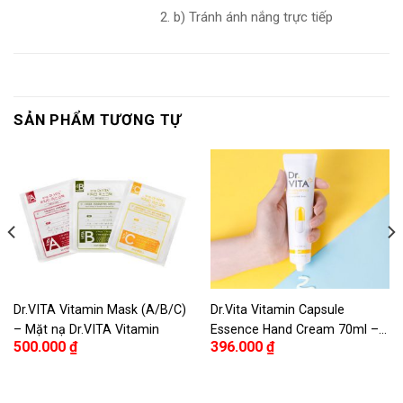
b) Tránh ánh nắng trực tiếp
SẢN PHẨM TƯƠNG TỰ
Dr.VITA Vitamin Mask (A/B/C)
Dr.Vita Vitamin Capsule
– Mặt nạ Dr.VITA Vitamin
Essence Hand Cream 70ml –
500.000
₫
396.000
₫
Kem dưỡng da tay kháng
khuẩn HAND CREAM DR VITA
VITAMIN CAPSULE