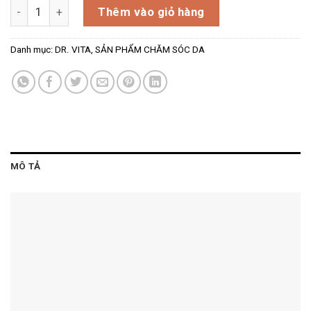
Dr. Vita Vita B 30ml số lượng
Thêm vào giỏ hàng
Danh mục:
DR. VITA
,
SẢN PHẨM CHĂM SÓC DA
MÔ TẢ