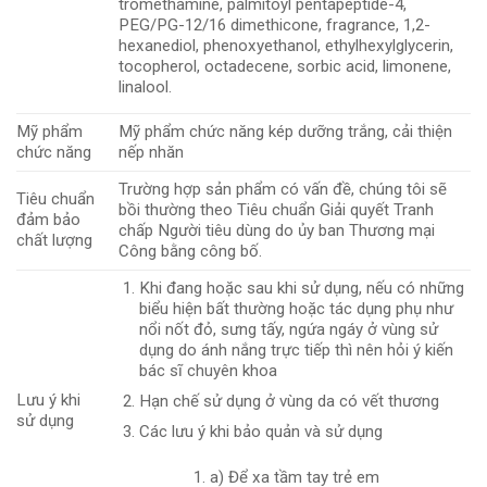
tromethamine, palmitoyl pentapeptide-4,
PEG/PG-12/16 dimethicone, fragrance, 1,2-
hexanediol, phenoxyethanol, ethylhexylglycerin,
tocopherol, octadecene, sorbic acid, limonene,
linalool.
Mỹ phẩm
Mỹ phẩm chức năng kép dưỡng trắng, cải thiện
chức năng
nếp nhăn
Trường hợp sản phẩm có vấn đề, chúng tôi sẽ
Tiêu chuẩn
bồi thường theo Tiêu chuẩn Giải quyết Tranh
đảm bảo
chấp Người tiêu dùng do ủy ban Thương mại
chất lượng
Công bằng công bố.
Khi đang hoặc sau khi sử dụng, nếu có những
biểu hiện bất thường hoặc tác dụng phụ như
nổi nốt đỏ, sưng tấy, ngứa ngáy ở vùng sử
dụng do ánh nắng trực tiếp thì nên hỏi ý kiến ​​
bác sĩ chuyên khoa
Lưu ý khi
Hạn chế sử dụng ở vùng da có vết thương
sử dụng
Các lưu ý khi bảo quản và sử dụng
a) Để xa tầm tay trẻ em