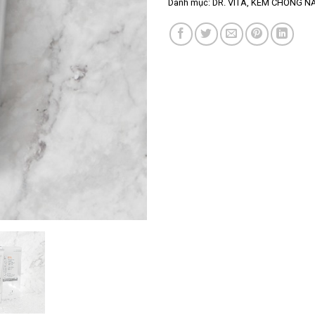
Danh mục:
DR. VITA
,
KEM CHỐNG N