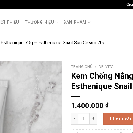
Giới
M
IỚI THIỆU
THƯƠNG HIỆU
SẢN PHẨM
Esthenique 70g – Esthenique Snail Sun Cream 70g
TRANG CHỦ
/
DR. VITA
Kem Chống Nắng 
Esthenique Snai
1.400.000
₫
Kem Chống Nắng Ốc Sên Esthe
Thêm vào