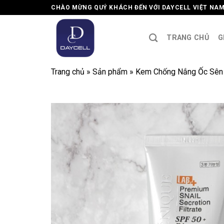
Skip
CHÀO MỪNG QUÝ KHÁCH ĐẾN VỚI DAYCELL VIỆT NA
to
content
TRANG CHỦ
G
Trang chủ
»
Sản phẩm
»
Kem Chống Nắng Ốc Sên 