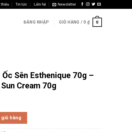
 thiệu
Tin tức
Liên hệ
Newsletter
0
ĐĂNG NHẬP
GIỎ HÀNG /
0
₫
Ốc Sên Esthenique 70g –
l Sun Cream 70g
nique 70g – Esthenique Snail Sun Cream 70g số lượng
 giỏ hàng