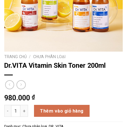
TRANG CHỦ
/
CHƯA PHÂN LOẠI
Dr.VITA Vitamin Skin Toner 200ml
₫
980.000
Dr.VITA Vitamin Skin Toner 200ml số lượng
Thêm vào giỏ hàng
Danh mục:
Chưa phân loại
,
DR. VITA