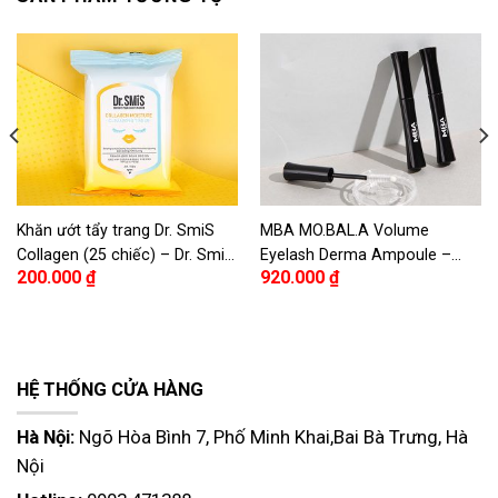
Khăn ướt tẩy trang Dr. SmiS
MBA MO.BAL.A Volume
Collagen (25 chiếc) – Dr. SmiS
Eyelash Derma Ampoule –
200.000
₫
920.000
₫
Collagen Moisture Cleansing
Tinh chất dưỡng mi MBA
Tissue 25 piece
MO.BAL.A
HỆ THỐNG CỬA HÀNG
Hà Nội:
Ngõ Hòa Bình 7, Phố Minh Khai,Bai Bà Trưng, Hà
Nội