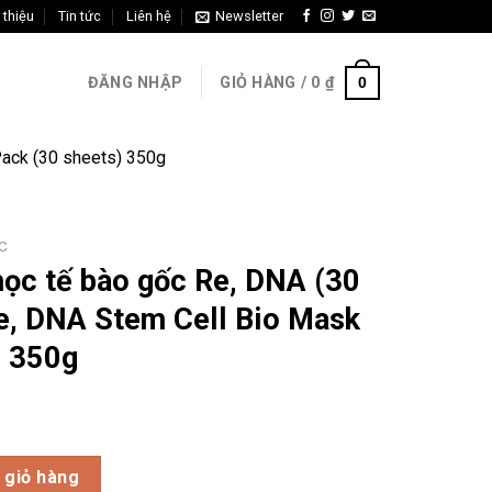
 thiệu
Tin tức
Liên hệ
Newsletter
0
ĐĂNG NHẬP
GIỎ HÀNG /
0
₫
Pack (30 sheets) 350g
C
học tế bào gốc Re, DNA (30
e, DNA Stem Cell Bio Mask
) 350g
c Re, DNA (30 miếng) 350g – Re, DNA Stem Cell Bio Mask Pack (3
 giỏ hàng