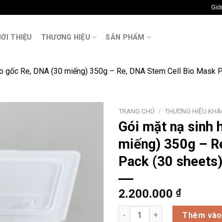
Giới
M
IỚI THIỆU
THƯƠNG HIỆU
SẢN PHẨM
bào gốc Re, DNA (30 miếng) 350g – Re, DNA Stem Cell Bio Mask 
TRANG CHỦ
/
THƯƠNG HIỆU KHÁ
Gói mặt nạ sinh 
miếng) 350g – R
Pack (30 sheets
2.200.000
₫
Gói mặt nạ sinh học tế bào gố
Thêm vào