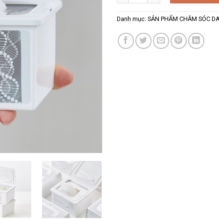
Danh mục:
SẢN PHẨM CHĂM SÓC D