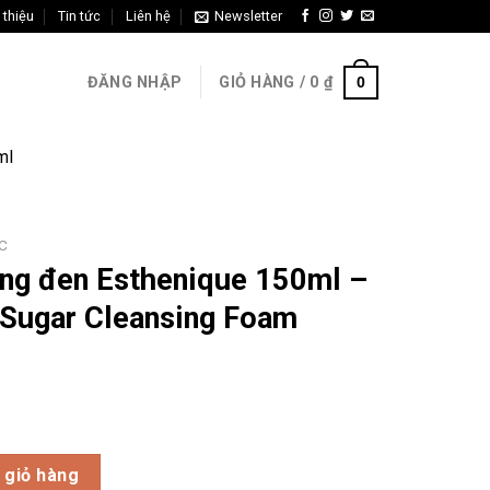
 thiệu
Tin tức
Liên hệ
Newsletter
0
ĐĂNG NHẬP
GIỎ HÀNG /
0
₫
ml
C
ường đen Esthenique 150ml –
 Sugar Cleansing Foam
henique 150ml – Esthenique Dark Sugar Cleansing Foam 150ml số 
 giỏ hàng