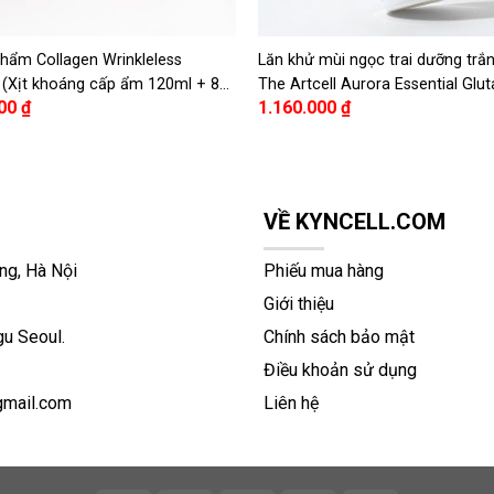
hẩm Collagen Wrinkleless
Lăn khử mùi ngọc trai dưỡng trắ
 (Xịt khoáng cấp ẩm 120ml + 8
The Artcell Aurora Essential Glu
000
₫
1.160.000
₫
+ 1 máy phi kim)
VỀ KYNCELL.COM
ng, Hà Nội
Phiếu mua hàng
Giới thiệu
u Seoul.
Chính sách bảo mật
Điều khoản sử dụng
gmail.com
Liên hệ