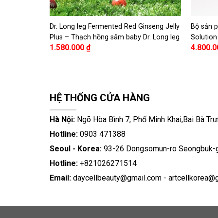
ýt Jeju (20g
Dr. Long leg Fermented Red Ginseng Jelly
Bộ sản p
eauty
Plus – Thạch hồng sâm baby Dr. Long leg
Solution
1.580.000
₫
4.800.
bàn kim 
HỆ THỐNG CỬA HÀNG
Hà Nội:
Ngõ Hòa Bình 7, Phố Minh Khai,Bai Bà Trư
Hotline:
0903 471388
Seoul - Korea:
93-26 Dongsomun-ro Seongbuk-g
Hotline:
+821026271514
Email:
daycellbeauty@gmail.com
-
artcellkorea@