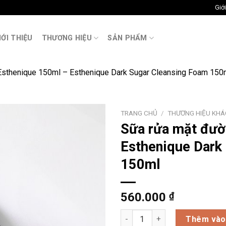
Giới
M
IỚI THIỆU
THƯƠNG HIỆU
SẢN PHẨM
n Esthenique 150ml – Esthenique Dark Sugar Cleansing Foam 150
TRANG CHỦ
/
THƯƠNG HIỆU KHÁ
Sữa rửa mặt đ
Esthenique Dark
150ml
560.000
₫
Sữa rửa mặt đường đen Est
Thêm vào