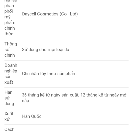
nghiệp
phân
phối
Daycell Cosmetics (Co., Ltd)
mỹ
phẩm
chính
thức
Thông
số
Sử dụng cho mọi loại da
chính
Doanh
nghiệp
Ghi nhãn tùy theo sản phẩm
sản
xuất
Hạn
36 tháng kể từ ngày sản xuất, 12 tháng kể từ ngày mở
sử
nắp
dụng
Xuất
Hàn Quốc
xứ
Cách