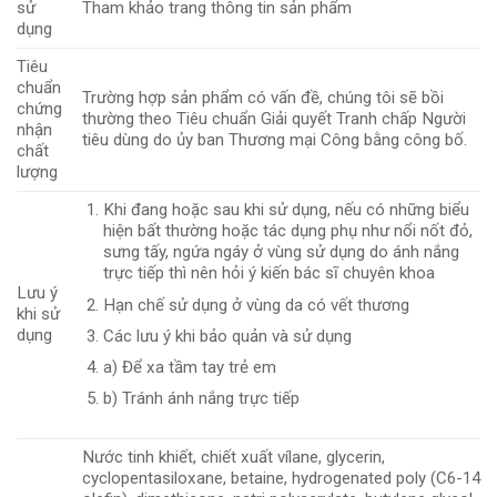
sử
Tham khảo trang thông tin sản phẩm
dụng
Tiêu
chuẩn
Trường hợp sản phẩm có vấn đề, chúng tôi sẽ bồi
chứng
thường theo Tiêu chuẩn Giải quyết Tranh chấp Người
nhận
tiêu dùng do ủy ban Thương mại Công bằng công bố.
chất
lượng
Khi đang hoặc sau khi sử dụng, nếu có những biểu
hiện bất thường hoặc tác dụng phụ như nổi nốt đỏ,
sưng tấy, ngứa ngáy ở vùng sử dụng do ánh nắng
trực tiếp thì nên hỏi ý kiến ​​bác sĩ chuyên khoa
Lưu ý
Hạn chế sử dụng ở vùng da có vết thương
khi sử
dụng
Các lưu ý khi bảo quản và sử dụng
a) Để xa tầm tay trẻ em
b) Tránh ánh nắng trực tiếp
Nước tinh khiết, chiết xuất vílane, glycerin,
cyclopentasiloxane, betaine, hydrogenated poly (C6-14