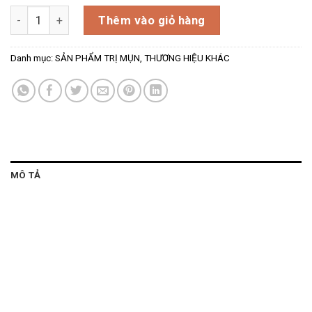
Kem dưỡng da 12 chức năng Machihyun 50ml – MACHIHYU
Thêm vào giỏ hàng
Danh mục:
SẢN PHẨM TRỊ MỤN
,
THƯƠNG HIỆU KHÁC
MÔ TẢ