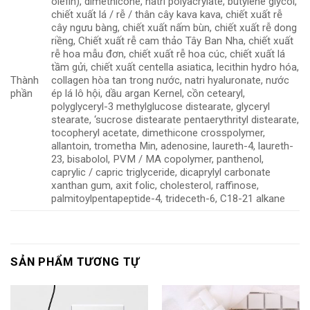
olefin), dimethicone, natri polyacrylate, butylene glycol,
chiết xuất lá / rễ / thân cây kava kava, chiết xuất rễ
cây ngưu bàng, chiết xuất nấm bùn, chiết xuất rễ dong
riềng, Chiết xuất rễ cam thảo Tây Ban Nha, chiết xuất
rễ hoa mẫu đơn, chiết xuất rễ hoa cúc, chiết xuất lá
tầm gửi, chiết xuất centella asiatica, lecithin hydro hóa,
Thành
collagen hòa tan trong nước, natri hyaluronate, nước
phần
ép lá lô hội, dầu argan Kernel, cồn cetearyl,
polyglyceryl-3 methylglucose distearate, glyceryl
stearate, ‘sucrose distearate pentaerythrityl distearate,
tocopheryl acetate, dimethicone crosspolymer,
allantoin, trometha Min, adenosine, laureth-4, laureth-
23, bisabolol, PVM / MA copolymer, panthenol,
caprylic / capric triglyceride, dicaprylyl carbonate
xanthan gum, axit folic, cholesterol, raffinose,
palmitoylpentapeptide-4, trideceth-6, C18-21 alkane
SẢN PHẨM TƯƠNG TỰ