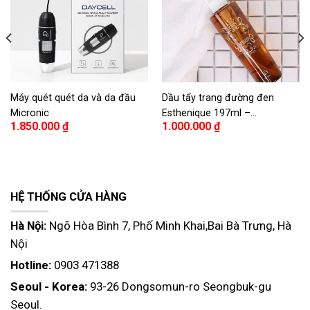
Máy quét quét da và da đầu
Dầu tẩy trang đường đen
Micronic
Esthenique 197ml –
1.850.000
₫
1.000.000
₫
Esthenique Dark Sugar
Cleansing Oil 197ml
HỆ THỐNG CỬA HÀNG
Hà Nội:
Ngõ Hòa Bình 7, Phố Minh Khai,Bai Bà Trưng, Hà
Nội
Hotline:
0903 471388
Seoul - Korea:
93-26 Dongsomun-ro Seongbuk-gu
Seoul.