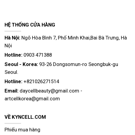
Scalp Black Turn Hair
Scalp & Hair Care Tonic 150ml
Shampoo
HỆ THỐNG CỬA HÀNG
Hà Nội:
Ngõ Hòa Bình 7, Phố Minh Khai,Bai Bà Trưng, Hà
Nội
Hotline:
0903 471388
Seoul - Korea:
93-26 Dongsomun-ro Seongbuk-gu
Seoul.
Hotline:
+821026271514
Email:
daycellbeauty@gmail.com
-
artcellkorea@gmail.com
VỀ KYNCELL.COM
Phiếu mua hàng