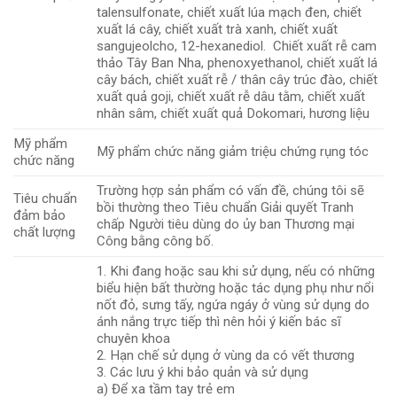
talensulfonate, chiết xuất lúa mạch đen, chiết
xuất lá cây, chiết xuất trà xanh, chiết xuất
sangujeolcho, 12-hexanediol. Chiết xuất rễ cam
thảo Tây Ban Nha, phenoxyethanol, chiết xuất lá
cây bách, chiết xuất rễ / thân cây trúc đào, chiết
xuất quả goji, chiết xuất rễ dâu tằm, chiết xuất
nhân sâm, chiết xuất quả Dokomari, hương liệu
Mỹ phẩm
Mỹ phẩm chức năng giảm triệu chứng rụng tóc
chức năng
Trường hợp sản phẩm có vấn đề, chúng tôi sẽ
Tiêu chuẩn
bồi thường theo Tiêu chuẩn Giải quyết Tranh
đảm bảo
chấp Người tiêu dùng do ủy ban Thương mại
chất lượng
Công bằng công bố.
1. Khi đang hoặc sau khi sử dụng, nếu có những
biểu hiện bất thường hoặc tác dụng phụ như nổi
nốt đỏ, sưng tấy, ngứa ngáy ở vùng sử dụng do
ánh nắng trực tiếp thì nên hỏi ý kiến ​​bác sĩ
chuyên khoa
2. Hạn chế sử dụng ở vùng da có vết thương
3. Các lưu ý khi bảo quản và sử dụng
a) Để xa tầm tay trẻ em