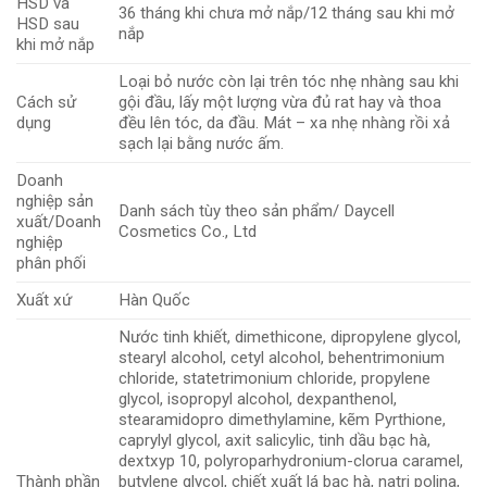
HSD và
36 tháng khi chưa mở nắp/12 tháng sau khi mở
HSD sau
nắp
khi mở nắp
Loại bỏ nước còn lại trên tóc nhẹ nhàng sau khi
Cách sử
gội đầu, lấy một lượng vừa đủ rat hay và thoa
dụng
đều lên tóc, da đầu. Mát – xa nhẹ nhàng rồi xả
sạch lại bằng nước ấm.
Doanh
nghiệp sản
Danh sách tùy theo sản phẩm/ Daycell
xuất/Doanh
Cosmetics Co., Ltd
nghiệp
phân phối
Xuất xứ
Hàn Quốc
Nước tinh khiết, dimethicone, dipropylene glycol,
stearyl alcohol, cetyl alcohol, behentrimonium
chloride, statetrimonium chloride, propylene
glycol, isopropyl alcohol, dexpanthenol,
stearamidopro dimethylamine, kẽm Pyrthione,
caprylyl glycol, axit salicylic, tinh dầu bạc hà,
dextxyp 10, polyroparhydronium-clorua caramel,
Thành phần
butylene glycol, chiết xuất lá bạc hà, natri polina,