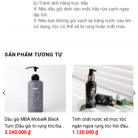
b) Tránh ánh nắng trực tiếp
4. Nếu dầu gội dính vào mắt, hãy rửa sạch ngay
lập tức
5. Nếu bạn không gội sạch lại bằng nước sau khi
sử dụng, tóc có thể sẽ bị rụng hoặc mất màu.
SẢN PHẨM TƯƠNG TỰ
Dầu gội MBA MobalA Black
Tinh chất nước xịt mọc tóc
Turn (Dầu gội trị rụng tóc/bạc
ngăn ngừa rụng tóc hói đầu
2.240.000
₫
1.120.000
₫
tóc) – MBA MoBalA Derma
MBA 150ml – MBA MoBalA