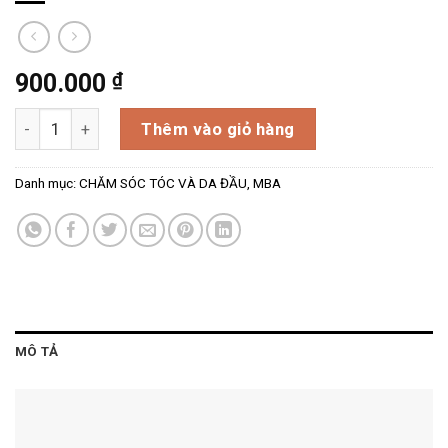
₫
900.000
Mặt nạ dưỡng tóc MBA MoBalA – MBA MoBalA Derma Scalp Ha
Thêm vào giỏ hàng
Danh mục:
CHĂM SÓC TÓC VÀ DA ĐẦU
,
MBA
MÔ TẢ