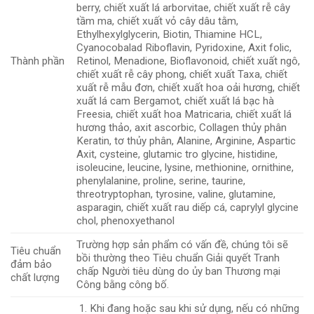
berry, chiết xuất lá arborvitae, chiết xuất rễ cây
tầm ma, chiết xuất vỏ cây dâu tằm,
Ethylhexylglycerin, Biotin, Thiamine HCL,
Cyanocobalad Riboflavin, Pyridoxine, Axit folic,
Thành phần
Retinol, Menadione, Bioflavonoid, chiết xuất ngô,
chiết xuất ​​rễ cây phong, chiết xuất Taxa, chiết
xuất rễ mẫu đơn, chiết xuất hoa oải hương, chiết
xuất lá cam Bergamot, chiết xuất lá bạc hà
Freesia, chiết xuất hoa Matricaria, chiết xuất lá
hương thảo, axit ascorbic, Collagen thủy phân
Keratin, tơ thủy phân, Alanine, Arginine, Aspartic
Axit, cysteine, glutamic tro glycine, histidine,
isoleucine, leucine, lysine, methionine, ornithine,
phenylalanine, proline, serine, taurine,
threotryptophan, tyrosine, valine, glutamine,
asparagin, chiết xuất rau diếp cá, caprylyl glycine
chol, phenoxyethanol
Trường hợp sản phẩm có vấn đề, chúng tôi sẽ
Tiêu chuẩn
bồi thường theo Tiêu chuẩn Giải quyết Tranh
đảm bảo
chấp Người tiêu dùng do ủy ban Thương mại
chất lượng
Công bằng công bố.
Khi đang hoặc sau khi sử dụng, nếu có những