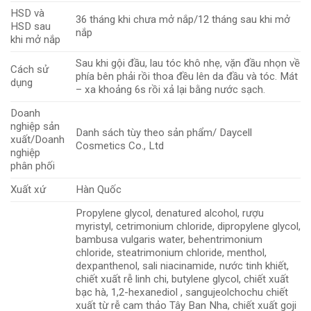
HSD và
36 tháng khi chưa mở nắp/12 tháng sau khi mở
HSD sau
nắp
khi mở nắp
Sau khi gội đầu, lau tóc khô nhẹ, vặn đầu nhọn về
Cách sử
phía bên phải rồi thoa đều lên da đầu và tóc. Mát
dụng
– xa khoảng 6s rồi xả lại bằng nước sạch.
Doanh
nghiệp sản
Danh sách tùy theo sản phẩm/ Daycell
xuất/Doanh
Cosmetics Co., Ltd
nghiệp
phân phối
Xuất xứ
Hàn Quốc
Propylene glycol, denatured alcohol, rượu
myristyl, cetrimonium chloride, dipropylene glycol,
bambusa vulgaris water, behentrimonium
chloride, steatrimonium chloride, menthol,
dexpanthenol, sali niacinamide, nước tinh khiết,
chiết xuất rễ linh chi, butylene glycol, chiết xuất
bạc hà, 1,2-hexanediol , sangujeolchochu chiết
xuất từ ​​rễ cam thảo Tây Ban Nha, chiết xuất goji