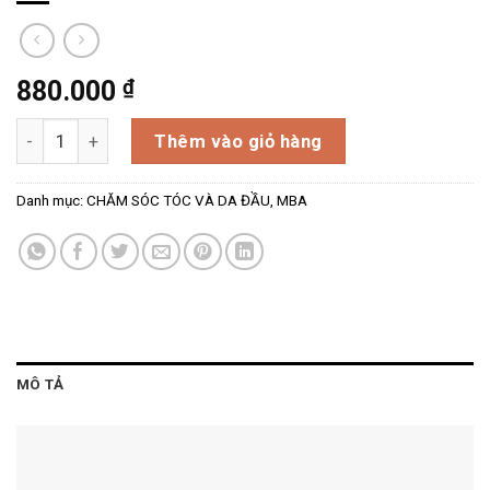
₫
880.000
MBA MoBalA Hair Treatment – Tinh chất dầu xả tóc kích Th
Thêm vào giỏ hàng
Danh mục:
CHĂM SÓC TÓC VÀ DA ĐẦU
,
MBA
MÔ TẢ