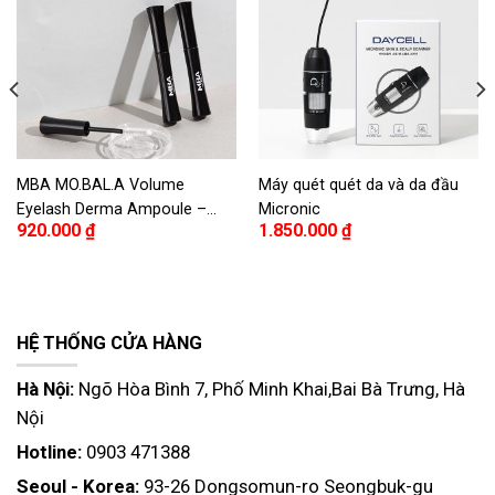
MBA MO.BAL.A Volume
Máy quét quét da và da đầu
Eyelash Derma Ampoule –
Micronic
920.000
₫
1.850.000
₫
Tinh chất dưỡng mi MBA
MO.BAL.A
HỆ THỐNG CỬA HÀNG
Hà Nội:
Ngõ Hòa Bình 7, Phố Minh Khai,Bai Bà Trưng, Hà
Nội
Hotline:
0903 471388
Seoul - Korea:
93-26 Dongsomun-ro Seongbuk-gu